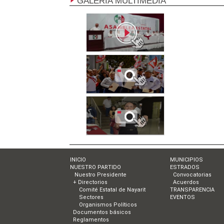
GALERÍA MULTIMEDIA
INICIO
MUNICIPIOS
NUESTRO PARTIDO
ESTRADOS
Nuestro Presidente
Convocatorias
+ Directorios
Acuerdos
Comité Estatal de Nayarit
TRANSPARENCIA
Sectores
EVENTOS
Organismos Políticos
Documentos básicos
Reglamentos