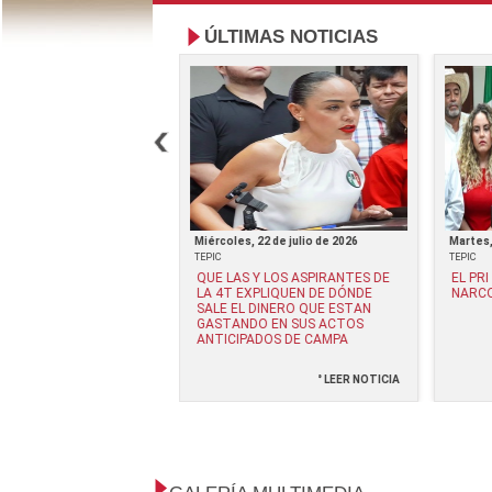
ÚLTIMAS NOTICIAS
 3 de junio de 2026
Miércoles, 22 de julio de 2026
Martes,
TEPIC
TEPIC
S DE DURAZO Y
QUE LAS Y LOS ASPIRANTES DE
EL PR
 VILLARREAL CON EL
LA 4T EXPLIQUEN DE DÓNDE
NARCO
ORGANIZADO LOS
SALE EL DINERO QUE ESTAN
OS HACE TIEMPO:
GASTANDO EN SUS ACTOS
DRO MORENO
ANTICIPADOS DE CAMPA
° LEER NOTICIA
° LEER NOTICIA