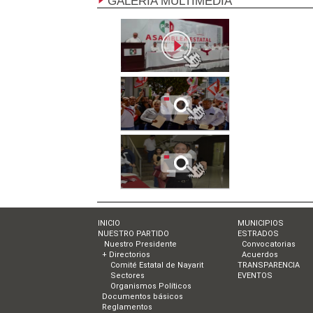
GALERÍA MULTIMEDIA
INICIO
MUNICIPIOS
NUESTRO PARTIDO
ESTRADOS
Nuestro Presidente
Convocatorias
+ Directorios
Acuerdos
Comité Estatal de Nayarit
TRANSPARENCIA
Sectores
EVENTOS
Organismos Políticos
Documentos básicos
Reglamentos