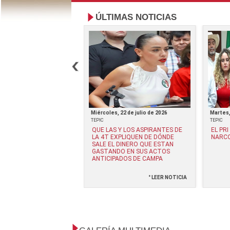
ÚLTIMAS NOTICIAS
 3 de junio de 2026
Miércoles, 22 de julio de 2026
Martes,
TEPIC
TEPIC
S DE DURAZO Y
QUE LAS Y LOS ASPIRANTES DE
EL PR
 VILLARREAL CON EL
LA 4T EXPLIQUEN DE DÓNDE
NARCO
ORGANIZADO LOS
SALE EL DINERO QUE ESTAN
OS HACE TIEMPO:
GASTANDO EN SUS ACTOS
DRO MORENO
ANTICIPADOS DE CAMPA
° LEER NOTICIA
° LEER NOTICIA