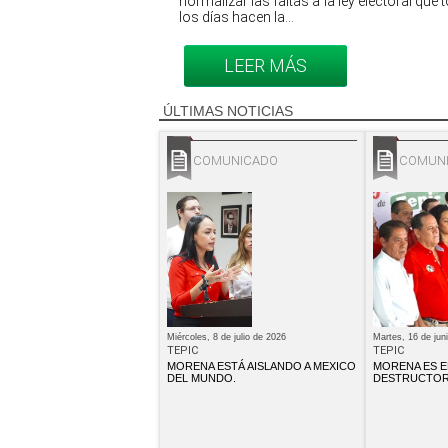
normalizar las faltas a la ley electoral que
los días hacen la...
LEER MÁS
ÚLTIMAS NOTICIAS
COMUNICADO
COMUN
Miércoles, 8 de julio de 2026
Martes, 16 de jun
TEPIC
TEPIC
MORENA ESTÁ AISLANDO A MEXICO
MORENA ES E
DEL MUNDO.
DESTRUCTOR