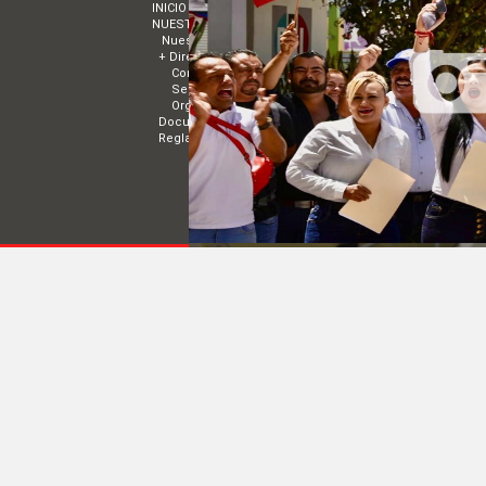
INICIO
MUNICIPIOS
NUESTRO PARTIDO
ESTRADOS
Nuestro Presidente
Convocatorias
+ Directorios
Acuerdos
Comité Estatal de Nayarit
TRANSPARENCIA
Sectores
EVENTOS
Organismos Políticos
Documentos básicos
Reglamentos
COMITÉ DIRECTIVO ESTATAL DE NAYARIT | 
© 2014 Todos los derechos reservados
|