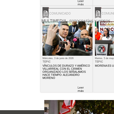
Leer
más
COMUNICADO
COMUN
MULTIMEDIA
-
FOTOGRAFÍAS Y VIDEOS
Miércoles, 3 de junio de 2026
Martes, 5 de may
TEPIC
TEPIC
VÍNCULOS DE DURAZO Y AMÉRICO
MORENA ES U
VILLARREAL CON EL CRIMEN
ORGANIZADO LOS SEÑALAMOS
HACE TIEMPO: ALEJANDRO
MORENO
Leer
más