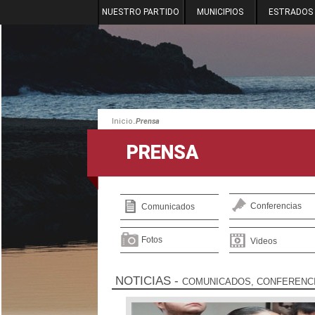
NUESTRO PARTIDO
MUNICIPIOS
ESTRADOS
.
Inicio
Prensa
PRENSA
Conferencias
Comunicados
Fotos
Videos
NOTICIAS
-
COMUNICADOS, CONFERENCI