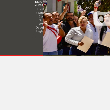
INICIO
MUNICIPIOS
NUESTRO PARTIDO
ESTRADOS
Nuestro Presidente
Convocatorias
+ Directorios
Acuerdos
Comité Estatal de Nayarit
TRANSPARENCIA
Sectores
EVENTOS
Organismos Políticos
Documentos básicos
Reglamentos
COMITÉ DIRECTIVO ESTATAL DE NAYARIT | 
© 2014 Todos los derechos reservados
|