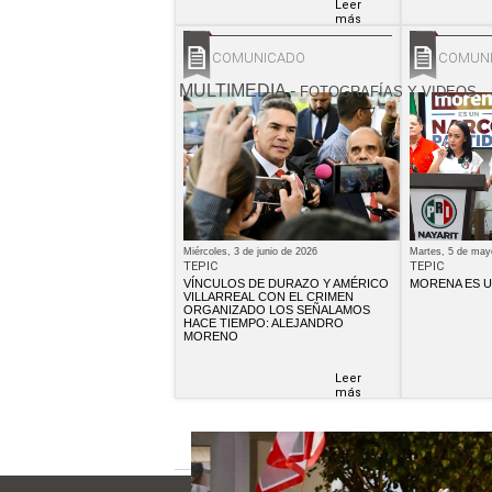
Leer
más
COMUNICADO
COMUN
MULTIMEDIA
-
FOTOGRAFÍAS Y VIDEOS
Miércoles, 3 de junio de 2026
Martes, 5 de may
TEPIC
TEPIC
VÍNCULOS DE DURAZO Y AMÉRICO
MORENA ES U
VILLARREAL CON EL CRIMEN
ORGANIZADO LOS SEÑALAMOS
HACE TIEMPO: ALEJANDRO
MORENO
Leer
más