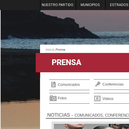
NUESTRO PARTIDO
MUNICIPIOS
ESTRADOS
.
Inicio
Prensa
PRENSA
Conferencias
Comunicados
Fotos
Videos
NOTICIAS
-
COMUNICADOS, CONFERENCI