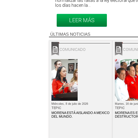
normalizar las faltas a la ley electoral que
los días hacen la...
LEER MÁS
ÚLTIMAS NOTICIAS
COMUNICADO
COMUN
Miércoles, 8 de julio de 2026
Martes, 16 de jun
TEPIC
TEPIC
MORENA ESTÁ AISLANDO A MEXICO
MORENA ES E
DEL MUNDO.
DESTRUCTOR