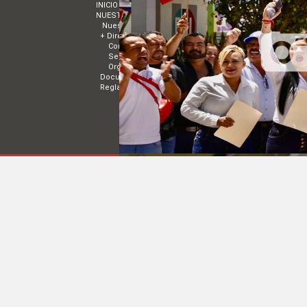
INICIO
MUNICIPIOS
NUESTRO PARTIDO
ESTRADOS
Nuestro Presidente
Convocatorias
+ Directorios
Acuerdos
Comité Estatal de Nayarit
TRANSPARENCIA
Sectores
EVENTOS
Organismos Políticos
Documentos básicos
Reglamentos
COMITÉ DIRECTIVO ESTATAL DE NAYARIT | 
© 2014 Todos los derechos reservados
|