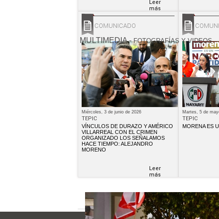
Leer
más
COMUNICADO
COMUN
MULTIMEDIA
-
FOTOGRAFÍAS Y VIDEOS
Miércoles, 3 de junio de 2026
Martes, 5 de may
TEPIC
TEPIC
VÍNCULOS DE DURAZO Y AMÉRICO
MORENA ES U
VILLARREAL CON EL CRIMEN
ORGANIZADO LOS SEÑALAMOS
HACE TIEMPO: ALEJANDRO
MORENO
Leer
más