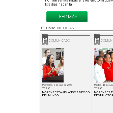
normalizar las faltas a la ley electoral que
los días hacen la...
LEER MÁS
ÚLTIMAS NOTICIAS
COMUNICADO
COMUN
Miércoles, 8 de julio de 2026
Martes, 16 de jun
TEPIC
TEPIC
MORENA ESTÁ AISLANDO A MEXICO
MORENA ES E
DEL MUNDO.
DESTRUCTOR