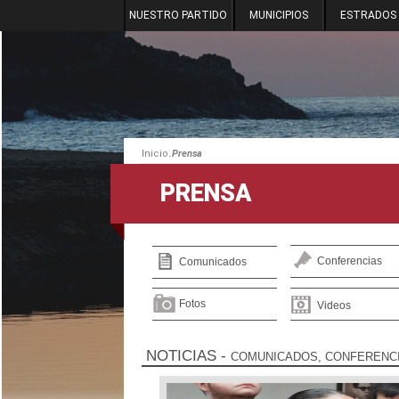
NUESTRO PARTIDO
MUNICIPIOS
ESTRADOS
.
Inicio
Prensa
PRENSA
Conferencias
Comunicados
Fotos
Videos
NOTICIAS
-
COMUNICADOS, CONFERENCI