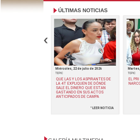
ÚLTIMAS NOTICIAS
 3 de junio de 2026
Miércoles, 22 de julio de 2026
Martes,
TEPIC
TEPIC
S DE DURAZO Y
QUE LAS Y LOS ASPIRANTES DE
EL PR
 VILLARREAL CON EL
LA 4T EXPLIQUEN DE DÓNDE
NARCO
ORGANIZADO LOS
SALE EL DINERO QUE ESTAN
OS HACE TIEMPO:
GASTANDO EN SUS ACTOS
DRO MORENO
ANTICIPADOS DE CAMPA
° LEER NOTICIA
° LEER NOTICIA