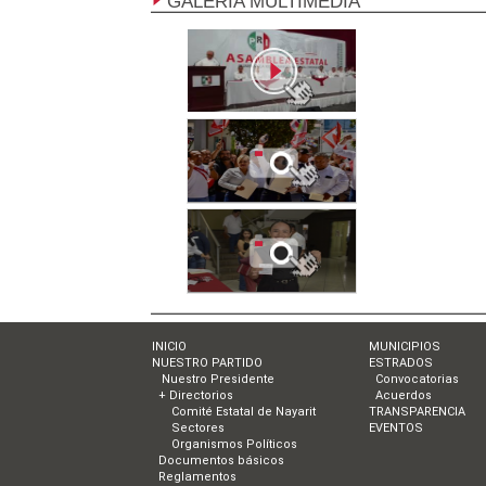
GALERÍA MULTIMEDIA
INICIO
MUNICIPIOS
NUESTRO PARTIDO
ESTRADOS
Nuestro Presidente
Convocatorias
+ Directorios
Acuerdos
Comité Estatal de Nayarit
TRANSPARENCIA
Sectores
EVENTOS
Organismos Políticos
Documentos básicos
Reglamentos