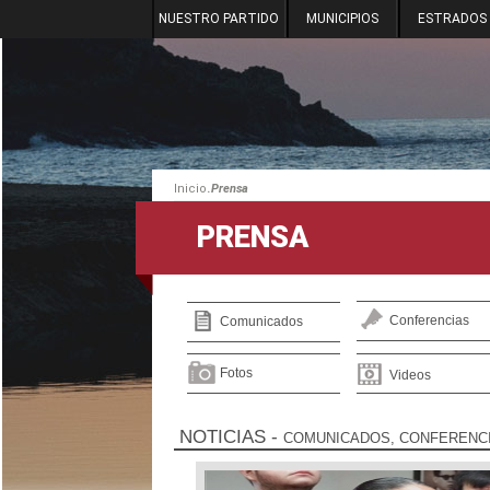
NUESTRO PARTIDO
MUNICIPIOS
ESTRADOS
.
Inicio
Prensa
PRENSA
Conferencias
Comunicados
Fotos
Videos
NOTICIAS
-
COMUNICADOS, CONFERENCI