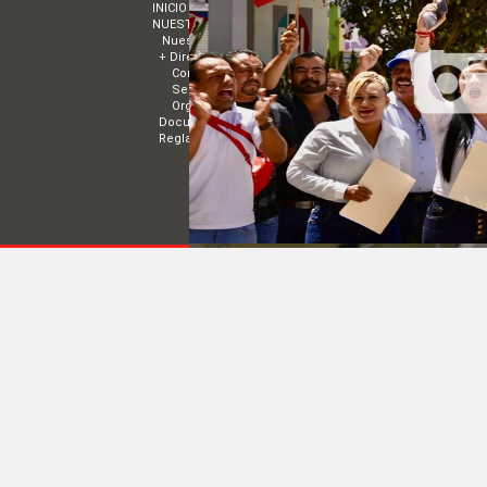
INICIO
MUNICIPIOS
NUESTRO PARTIDO
ESTRADOS
Nuestro Presidente
Convocatorias
+ Directorios
Acuerdos
Comité Estatal de Nayarit
TRANSPARENCIA
Sectores
EVENTOS
Organismos Políticos
Documentos básicos
Reglamentos
COMITÉ DIRECTIVO ESTATAL DE NAYARIT | 
© 2014 Todos los derechos reservados
|