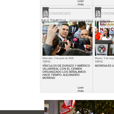
Leer
más
COMUNICADO
COMUN
MULTIMEDIA
-
FOTOGRAFÍAS Y VIDEOS
Miércoles, 3 de junio de 2026
Martes, 5 de may
TEPIC
TEPIC
VÍNCULOS DE DURAZO Y AMÉRICO
MORENA ES U
VILLARREAL CON EL CRIMEN
ORGANIZADO LOS SEÑALAMOS
HACE TIEMPO: ALEJANDRO
MORENO
Leer
más