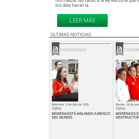
normalizar las faltas a la ley electoral que
los días hacen la...
LEER MÁS
ÚLTIMAS NOTICIAS
COMUNICADO
COMUN
Miércoles, 8 de julio de 2026
Martes, 16 de jun
TEPIC
TEPIC
MORENA ESTÁ AISLANDO A MEXICO
MORENA ES E
DEL MUNDO.
DESTRUCTOR