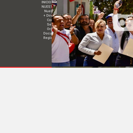
INICIO
MUNICIPIOS
NUESTRO PARTIDO
ESTRADOS
Nuestro Presidente
Convocatorias
+ Directorios
Acuerdos
Comité Estatal de Nayarit
TRANSPARENCIA
Sectores
EVENTOS
Organismos Políticos
Documentos básicos
Reglamentos
COMITÉ DIRECTIVO ESTATAL DE NAYARIT | 
© 2014 Todos los derechos reservados
|