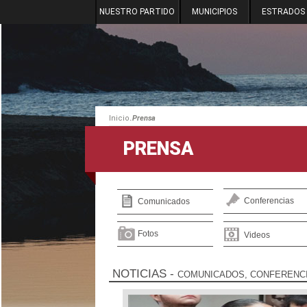
NUESTRO PARTIDO
MUNICIPIOS
ESTRADOS
.
Inicio
Prensa
PRENSA
Conferencias
Comunicados
Fotos
Videos
NOTICIAS
-
COMUNICADOS, CONFERENCI