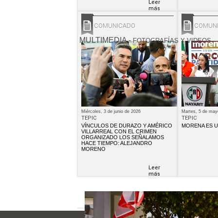
Leer
más
COMUNICADO
COMUN
MULTIMEDIA
-
FOTOGRAFÍAS Y VIDEOS
Miércoles, 3 de junio de 2026
Martes, 5 de may
TEPIC
TEPIC
VÍNCULOS DE DURAZO Y AMÉRICO
MORENA ES U
VILLARREAL CON EL CRIMEN
ORGANIZADO LOS SEÑALAMOS
HACE TIEMPO: ALEJANDRO
MORENO
Leer
más