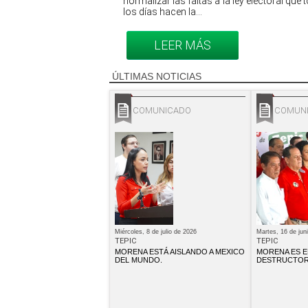
normalizar las faltas a la ley electoral que
los días hacen la...
LEER MÁS
ÚLTIMAS NOTICIAS
COMUNICADO
COMUN
Miércoles, 8 de julio de 2026
Martes, 16 de jun
TEPIC
TEPIC
MORENA ESTÁ AISLANDO A MEXICO
MORENA ES E
DEL MUNDO.
DESTRUCTOR